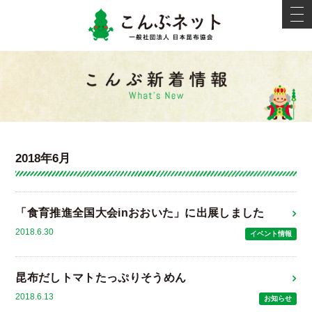
こんぶネ
t
o
g
g
l
e
新着情報
n
a
v
i
g
a
t
i
2018年6月
o
n
「食育推進全国大会inおおいた」に出展しました
2018.6.30
イベント情報
昆布だしトマトたっぷりそうめん
2018.6.13
お知らせ