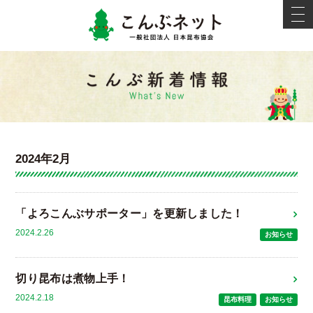
こんぶネ
t
o
g
g
l
e
新着情報
n
a
v
i
g
a
t
i
2024年2月
o
n
「よろこんぶサポーター」を更新しました！
2024.2.26
お知らせ
切り昆布は煮物上手！
2024.2.18
昆布料理
お知らせ