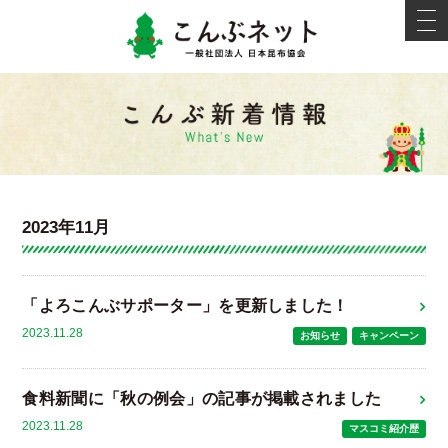
こんぶネ
t
o
g
g
l
e
新着情報
n
a
v
i
g
a
t
i
2023年11月
o
n
「よろこんぶサポーター」を更新しました！
2023.11.28
お知らせ
キャンペーン
食料新聞に「秋の例会」の記事が掲載されました
2023.11.28
マスコミ紹介歴