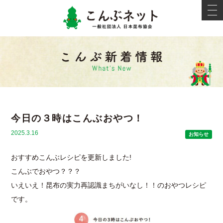
こんぶネ
t
o
g
g
l
e
新着情報
n
a
v
i
g
a
t
i
今日の３時はこんぶおやつ！
o
n
2025.3.16
お知らせ
おすすめこんぶレシピを更新しました!
こんぶでおやつ？？？
いえいえ！昆布の実力再認識まちがいなし！！のおやつレシピ
です。