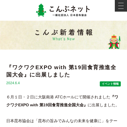
こんぶネ
t
o
g
g
l
e
新着情報
n
a
v
i
g
a
t
i
『ワクワクEXPO with 第19回食育推進全
o
n
国大会』に出展しました
2024.6.4
イベント情報
６月１日・２日に大阪南港 ATCホールにて開催されました
『ワ
クワクEXPO with 第19回食育推進全国大会』
に出展しました。
日本昆布協会は「昆布の旨みでみんなの未来を健康に」をテー