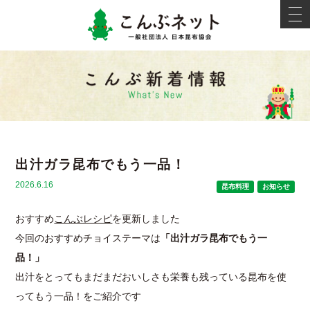
こんぶネ
t
o
g
g
l
e
新着情報
n
a
v
i
g
a
t
i
出汁ガラ昆布でもう一品！
o
n
2026.6.16
昆布料理
お知らせ
おすすめ
こんぶレシピ
を更新しました
今回のおすすめチョイステーマは
「出汁ガラ昆布でもう一
品！」
出汁をとってもまだまだおいしさも栄養も残っている昆布を使
ってもう一品！をご紹介です