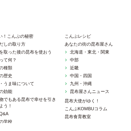
い！こんぶの秘密
こんぶレシピ
だしの取り方
あなたの街の昆布屋さん
を取った後の昆布を使おう
北海道・東北・関東
ット 一般社団法人 日本昆布協会
って何？
中部
の種類
近畿
の歴史
中国・四国
・うま味について
九州・沖縄
の効能
昆布屋さんニュース
物でもある昆布で幸せを引き
昆布大使がゆく！
よう！
こんぶKOMBUコラム
Q&A
昆布食育教室
の学校