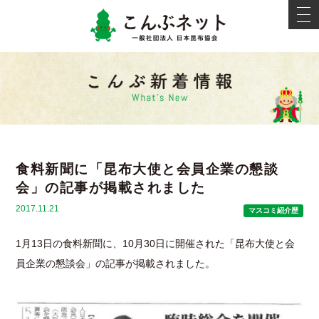
こんぶネ
t
o
g
g
l
e
新着情報
n
a
v
i
g
a
t
i
食料新聞に「昆布大使と会員企業の懇談
o
n
会」の記事が掲載されました
2017.11.21
マスコミ紹介歴
1月13日の食料新聞に、10月30日に開催された「昆布大使と会
員企業の懇談会」の記事が掲載されました。