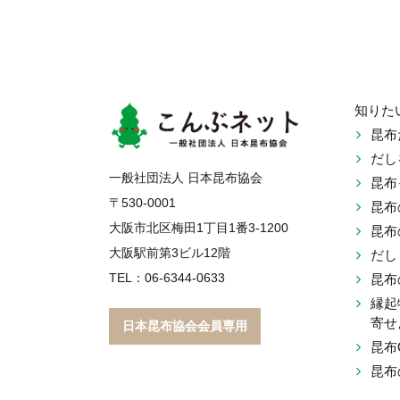
知りた
昆布
だし
こんぶネ
一般社団法人 日本昆布協会
昆布
〒530-0001
昆布
大阪市北区梅田1丁目1番3-1200
昆布
大阪駅前第3ビル12階
だし
TEL：06-6344-0633
昆布
縁起
寄せ
日本昆布協会会員専用
昆布
昆布