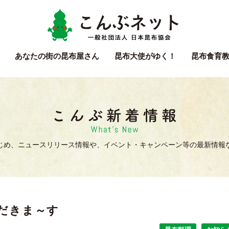
こん
あなたの街の
昆布屋さん
昆布大使
がゆく！
昆布食育
新着情
じめ、ニュースリリース情報や、イベント・キャンペーン等の最新情報
だきま～す