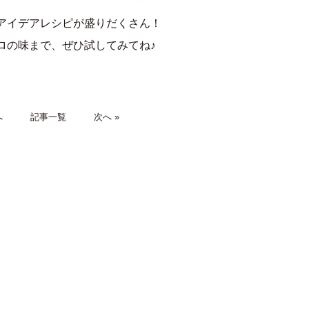
アイデアレシピが盛りだくさん！
ロの味まで、ぜひ試してみてね♪
へ
記事一覧
次へ »