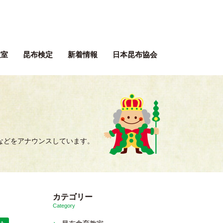
ぶネット 一般社団法人 日本昆
教室
昆布検定
新着情報
日本昆布協会
報
などをアナウンスしています。
カテゴリー
Category