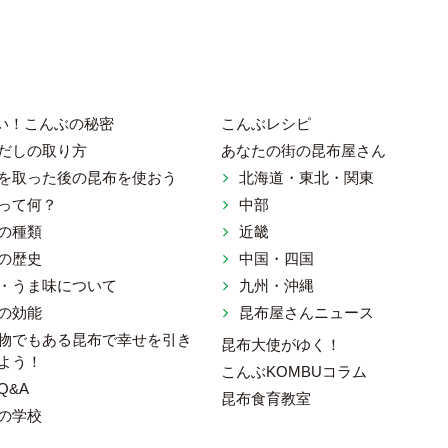
い！こんぶの秘密
こんぶレシピ
だしの取り方
あなたの街の昆布屋さん
を取った後の昆布を使おう
北海道・東北・関東
ット 一般社団法人 日本昆布協会
って何？
中部
の種類
近畿
の歴史
中国・四国
・うま味について
九州・沖縄
の効能
昆布屋さんニュース
物でもある昆布で幸せを引き
昆布大使がゆく！
よう！
こんぶKOMBUコラム
Q&A
昆布食育教室
の学校