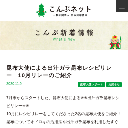
こんぶネ
t
o
g
g
l
e
新着情報
n
a
v
i
g
a
t
i
昆布大使による出汁ガラ昆布レシピリレ
o
n
ー 10月リレーのご紹介
2020.11.9
昆布大使レポート
お知らせ
7月末からスタートした、昆布大使による✳︎✳︎出汁ガラ昆布レシ
ピリレー✳︎✳︎
10月にレシピリレーをしてくださった2名の昆布大使をご紹介！
昆布についてオドロキの活用法や出汁ガラ昆布を利用したすぐ