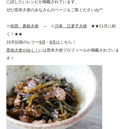
に試したいレシピが掲載されています。
ぜひ昆布大使のみなさんのページもご覧くださいね^^
☆
松田 真枝大使
→ ☆
川本 江吏子大使
★★11月に続
く！★★
10月以前のレリー
9月
・
8月
はこちら！
昆布大使がゆく！
には昆布大使プロフィールが掲載されていま
す！