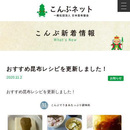
こんぶネ
t
o
g
g
l
e
新着情報
n
a
v
i
g
a
t
i
おすすめ昆布レシピを更新しました！
o
n
2020.11.2
お知らせ
おすすめ昆布レシピを更新しました！