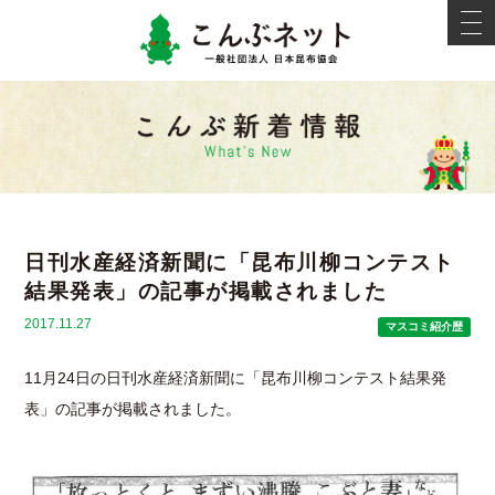
こんぶネ
t
o
g
g
l
e
新着情報
n
a
v
i
g
a
t
i
日刊水産経済新聞に「昆布川柳コンテスト
o
n
結果発表」の記事が掲載されました
2017.11.27
マスコミ紹介歴
11月24日の日刊水産経済新聞に「昆布川柳コンテスト結果発
表」の記事が掲載されました。