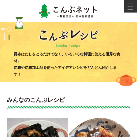
こんぶネ
t
o
g
g
l
e
n
a
v
i
こんぶ
g
昆布はだしをとるだけでなく、いろいろな料理に使える優秀な食
a
材。
t
i
昆布や昆布加工品を使ったアイデアレシピをどんどん紹介しま
o
す！
n
みんなのこんぶレシピ