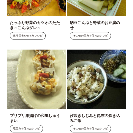
たっぷり野菜のカツオのたた
納豆こんぶと野菜のお豆腐の
き～こんぶダレ～
せ
出汁昆布を使ったレシピ
その他の昆布を使ったレシピ
プリプリ厚揚げの和風しゅう
汐吹きしじみと昆布の炊き込
まい
みご飯
塩昆布を使ったレシピ
その他の昆布を使ったレシピ