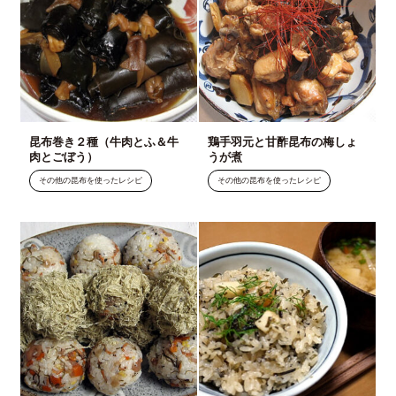
昆布巻き２種（牛肉とふ＆牛
鶏手羽元と甘酢昆布の梅しょ
肉とごぼう）
うが煮
その他の昆布を使ったレシピ
その他の昆布を使ったレシピ