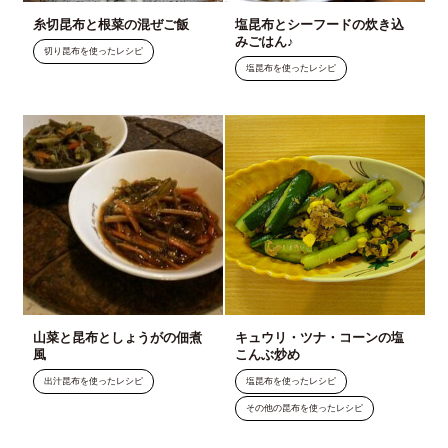
糸切昆布と根菜の混ぜご飯
塩昆布とシーフードの炊き込
みごはん♪
切り昆布を使ったレシピ
塩昆布を使ったレシピ
山菜と昆布としょうがの佃煮
キュウリ・ツナ・コーンの塩
風
こんぶ炒め
出汁昆布を使ったレシピ
塩昆布を使ったレシピ
その他の昆布を使ったレシピ