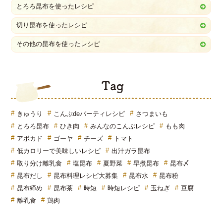
とろろ昆布を使ったレシピ
切り昆布を使ったレシピ
その他の昆布を使ったレシピ
T
きゅうり
こんぶdeパーティレシピ
さつまいも
とろろ昆布
ひき肉
みんなのこんぶレシピ
もも肉
アボカド
ゴーヤ
チーズ
トマト
低カロリーで美味しいレシピ
出汁ガラ昆布
取り分け離乳食
塩昆布
夏野菜
早煮昆布
昆布〆
昆布だし
昆布料理レシピ大募集
昆布水
昆布粉
昆布締め
昆布茶
時短
時短レシピ
玉ねぎ
豆腐
離乳食
鶏肉