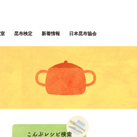
ぶネット 一般社団法人 日本昆
教室
昆布検定
新着情報
日本昆布協会
ぶレシピ
。
！
こんぶレシピ