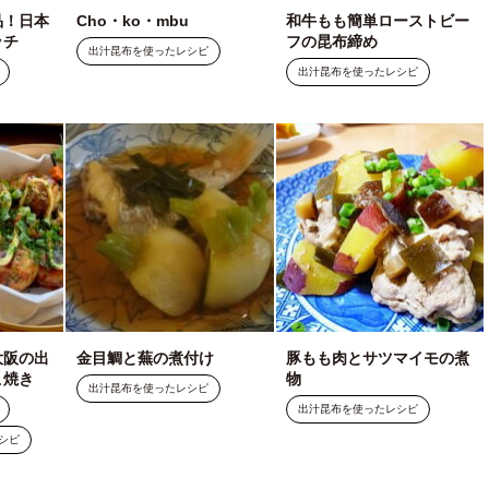
品！日本
Cho・ko・mbu
和牛もも簡単ローストビー
ッチ
フの昆布締め
出汁昆布を使ったレシピ
出汁昆布を使ったレシピ
大阪の出
金目鯛と蕪の煮付け
豚もも肉とサツマイモの煮
こ焼き
物
出汁昆布を使ったレシピ
出汁昆布を使ったレシピ
シピ