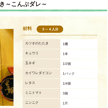
き～こんぶダレ～
材料
３～４人分
カツオのたたき
1柵
キュウリ
1本
玉ネギ
1/2個
カイワレダイコン
1パック
レタス
1/4個
ミニトマト
3個
ニンニク
1片