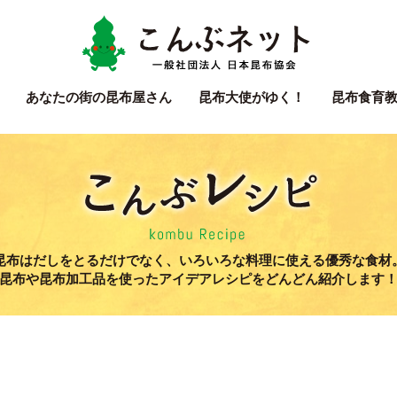
こん
あなたの街の
昆布屋さん
昆布大使
がゆく！
昆布食育
こん
昆布はだしをとるだけでなく、いろいろな料理に使える優秀な食材
昆布や昆布加工品を使ったアイデアレシピをどんどん紹介します