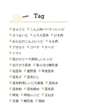
Tag
きゅうり
こんぶdeパーティレシピ
さつまいも
とろろ昆布
ひき肉
みんなのこんぶレシピ
もも肉
アボカド
ゴーヤ
チーズ
トマト
低カロリーで美味しいレシピ
出汁ガラ昆布
取り分け離乳食
塩昆布
夏野菜
早煮昆布
昆布〆
昆布だし
昆布料理レシピ大募集
昆布水
昆布粉
昆布締め
昆布茶
時短
時短レシピ
玉ねぎ
豆腐
離乳食
鶏肉