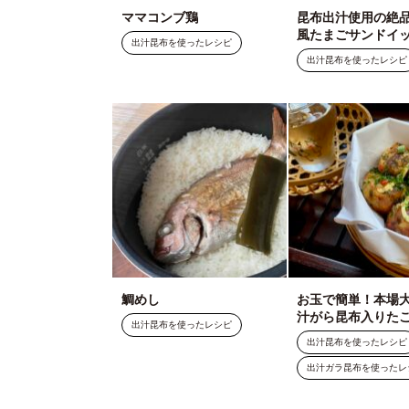
ママコンブ鶏
昆布出汁使用の絶
風たまごサンドイ
出汁昆布を使ったレシピ
出汁昆布を使ったレシピ
鯛めし
お玉で簡単！本場
汁がら昆布入りた
出汁昆布を使ったレシピ
出汁昆布を使ったレシピ
出汁ガラ昆布を使ったレ