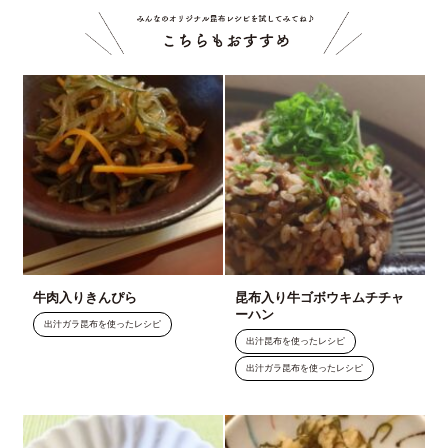
こちら
牛肉入りきんぴら
昆布入り牛ゴボウキムチチャ
ーハン
出汁ガラ昆布を使ったレシピ
出汁昆布を使ったレシピ
出汁ガラ昆布を使ったレシピ