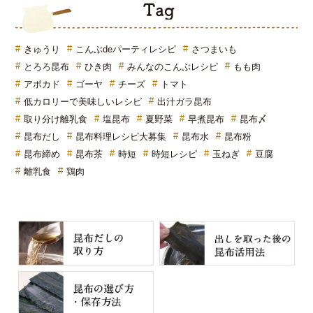
T
きゅうり
こんぶdeパーティレシピ
さつまいも
とろろ昆布
ひき肉
みんなのこんぶレシピ
もも肉
アボカド
ゴーヤ
チーズ
トマト
低カロリーで美味しいレシピ
出汁ガラ昆布
取り分け離乳食
塩昆布
夏野菜
早煮昆布
昆布〆
昆布だし
昆布料理レシピ大募集
昆布水
昆布粉
昆布締め
昆布茶
時短
時短レシピ
玉ねぎ
豆腐
離乳食
鶏肉