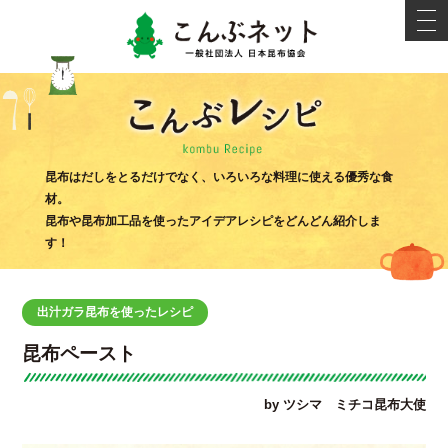
こんぶネ
t
o
g
g
l
e
n
a
v
i
こんぶ
g
昆布はだしをとるだけでなく、いろいろな料理に使える優秀な食
a
材。
t
i
昆布や昆布加工品を使ったアイデアレシピをどんどん紹介しま
o
す！
n
出汁ガラ昆布を使ったレシピ
昆布ペースト
by ツシマ ミチコ昆布大使