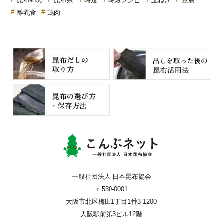
昆布締め
昆布茶
時短
時短レシピ
玉ねぎ
豆腐
離乳食
鶏肉
こんぶネッ
一般社団法人 日本昆布協会
〒530-0001
大阪市北区梅田1丁目1番3-1200
大阪駅前第3ビル12階