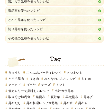
出汁ガラ昆布を使ったレシピ
塩昆布を使ったレシピ
とろろ昆布を使ったレシピ
切り昆布を使ったレシピ
その他の昆布を使ったレシピ
T
きゅうり
こんぶdeパーティレシピ
さつまいも
とろろ昆布
ひき肉
みんなのこんぶレシピ
もも肉
アボカド
ゴーヤ
チーズ
トマト
低カロリーで美味しいレシピ
出汁ガラ昆布
取り分け離乳食
塩昆布
夏野菜
早煮昆布
昆布〆
昆布だし
昆布料理レシピ大募集
昆布水
昆布粉