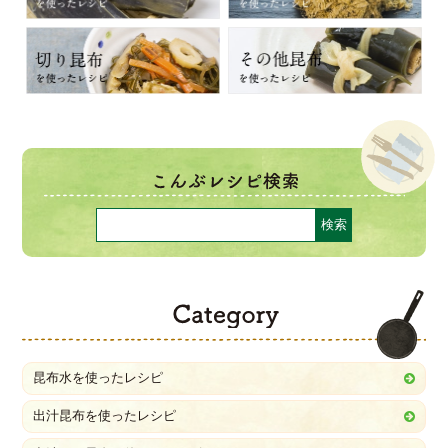
C
昆布水を使ったレシピ
出汁昆布を使ったレシピ