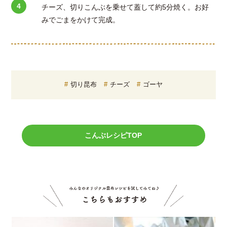
チーズ、切りこんぶを乗せて蓋して約5分焼く。お好
みでごまをかけて完成。
切り昆布
チーズ
ゴーヤ
こんぶレシピTOP
こちら