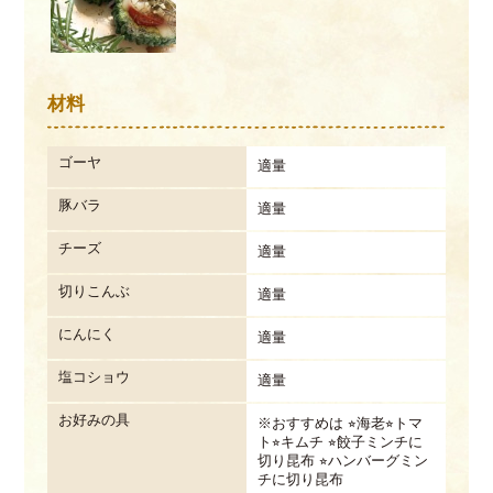
材料
ゴーヤ
適量
豚バラ
適量
チーズ
適量
切りこんぶ
適量
にんにく
適量
塩コショウ
適量
お好みの具
※おすすめは ⭐︎海老⭐︎トマ
ト⭐︎キムチ ⭐︎餃子ミンチに
切り昆布 ⭐︎ハンバーグミン
チに切り昆布