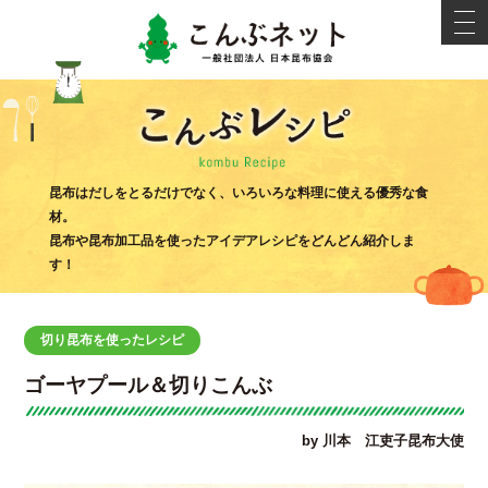
こんぶネ
t
o
g
g
l
e
n
a
v
i
こんぶ
g
昆布はだしをとるだけでなく、いろいろな料理に使える優秀な食
a
材。
t
i
昆布や昆布加工品を使ったアイデアレシピをどんどん紹介しま
o
す！
n
切り昆布を使ったレシピ
ゴーヤプール＆切りこんぶ
by 川本 江吏子昆布大使