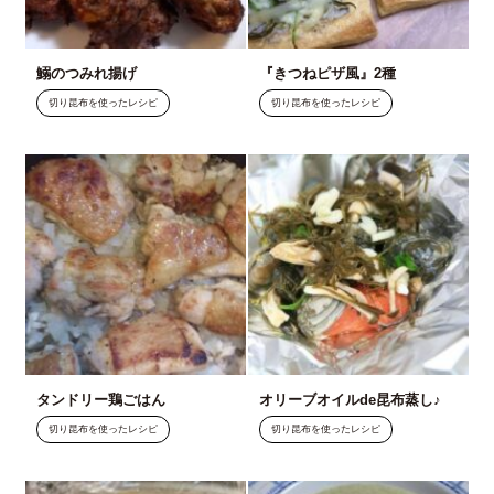
鰯のつみれ揚げ
『きつねピザ風』2種
切り昆布を使ったレシピ
切り昆布を使ったレシピ
タンドリー鶏ごはん
オリーブオイルde昆布蒸し♪
切り昆布を使ったレシピ
切り昆布を使ったレシピ