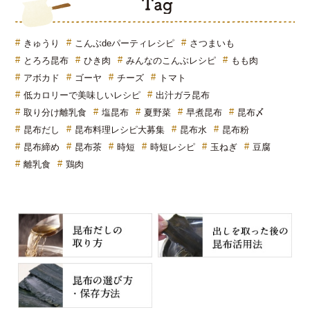
T
きゅうり
こんぶdeパーティレシピ
さつまいも
とろろ昆布
ひき肉
みんなのこんぶレシピ
もも肉
アボカド
ゴーヤ
チーズ
トマト
低カロリーで美味しいレシピ
出汁ガラ昆布
取り分け離乳食
塩昆布
夏野菜
早煮昆布
昆布〆
昆布だし
昆布料理レシピ大募集
昆布水
昆布粉
昆布締め
昆布茶
時短
時短レシピ
玉ねぎ
豆腐
離乳食
鶏肉