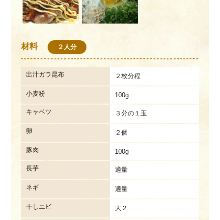
材料
２人分
出汁ガラ昆布
２枚分程
小麦粉
100g
キャベツ
３分の１玉
卵
２個
豚肉
100g
長芋
適量
ネギ
適量
干しエビ
大２