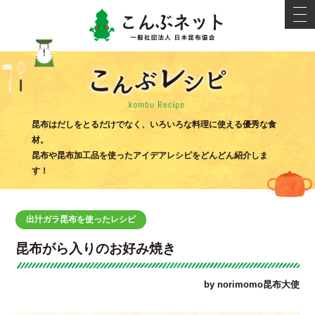
こんぶネ
t
o
g
g
l
e
n
a
v
i
こんぶ
g
昆布はだしをとるだけでなく、いろいろな料理に使える優秀な食
a
材。
t
i
昆布や昆布加工品を使ったアイデアレシピをどんどん紹介しま
o
す！
n
出汁ガラ昆布を使ったレシピ
昆布がら入りのお好み焼き
by norimomo昆布大使