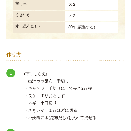
揚げ玉
大２
さきいか
大２
水（昆布だし）
80g（調整する）
作り方
(下ごしらえ)
・出汁ガラ昆布 千切り
・キャベツ 千切りにして長さ2㎝程
・長芋 すりおろしす
・ネギ 小口切り
・さきいか １㎝ほどに切る
・小麦粉に水(昆布だし)を入れて混ぜる