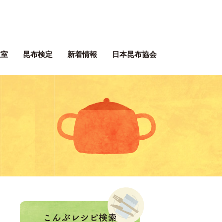
ぶネット 一般社団法人 日本昆
教室
昆布検定
新着情報
日本昆布協会
ぶレシピ
。
！
こんぶレシピ