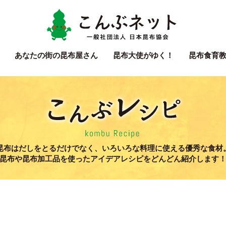
こん
あなたの街の
昆布屋さん
昆布大使
がゆく！
昆布食育
こん
昆布はだしをとるだけでなく、いろいろな料理に使える優秀な食材
昆布や昆布加工品を使ったアイデアレシピをどんどん紹介します