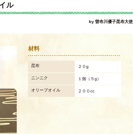
イル
by 曽布川優子昆布大使
材料
昆布
２０g
ニンニク
１個（５g）
オリーブオイル
２００cc