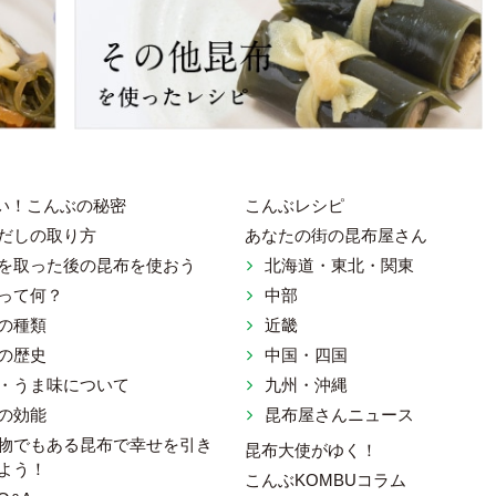
い！こんぶの秘密
こんぶレシピ
だしの取り方
あなたの街の昆布屋さん
を取った後の昆布を使おう
北海道・東北・関東
ット 一般社団法人 日本昆布協会
って何？
中部
の種類
近畿
の歴史
中国・四国
・うま味について
九州・沖縄
の効能
昆布屋さんニュース
物でもある昆布で幸せを引き
昆布大使がゆく！
よう！
こんぶKOMBUコラム