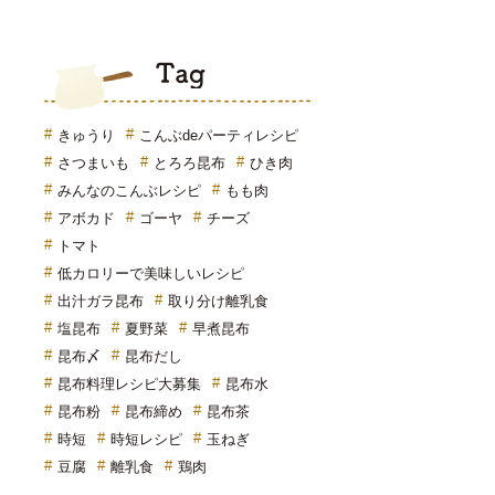
Tag
きゅうり
こんぶdeパーティレシピ
さつまいも
とろろ昆布
ひき肉
みんなのこんぶレシピ
もも肉
アボカド
ゴーヤ
チーズ
トマト
低カロリーで美味しいレシピ
出汁ガラ昆布
取り分け離乳食
塩昆布
夏野菜
早煮昆布
昆布〆
昆布だし
昆布料理レシピ大募集
昆布水
昆布粉
昆布締め
昆布茶
時短
時短レシピ
玉ねぎ
豆腐
離乳食
鶏肉