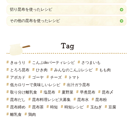
切り昆布を使ったレシピ
その他の昆布を使ったレシピ
T
きゅうり
こんぶdeパーティレシピ
さつまいも
とろろ昆布
ひき肉
みんなのこんぶレシピ
もも肉
アボカド
ゴーヤ
チーズ
トマト
低カロリーで美味しいレシピ
出汁ガラ昆布
取り分け離乳食
塩昆布
夏野菜
早煮昆布
昆布〆
昆布だし
昆布料理レシピ大募集
昆布水
昆布粉
昆布締め
昆布茶
時短
時短レシピ
玉ねぎ
豆腐
離乳食
鶏肉