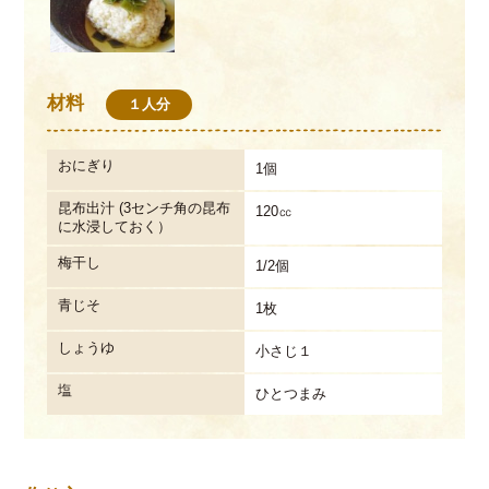
材料
１人分
おにぎり
1個
昆布出汁 (3センチ角の昆布
120㏄
に水浸しておく）
梅干し
1/2個
青じそ
1枚
しょうゆ
小さじ１
塩
ひとつまみ