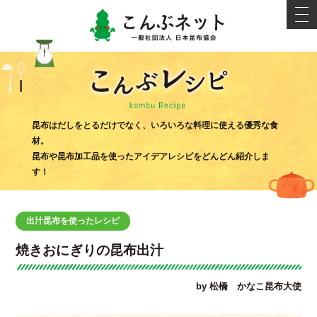
こんぶネ
t
o
g
g
l
e
n
a
v
i
こんぶ
g
昆布はだしをとるだけでなく、いろいろな料理に使える優秀な食
a
材。
t
i
昆布や昆布加工品を使ったアイデアレシピをどんどん紹介しま
o
す！
n
出汁昆布を使ったレシピ
焼きおにぎりの昆布出汁
by 松橋 かなこ昆布大使