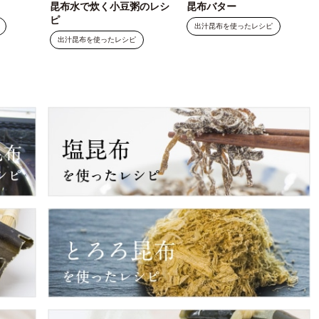
昆布水で炊く小豆粥のレシ
昆布バター
ピ
出汁昆布を使ったレシピ
出汁昆布を使ったレシピ