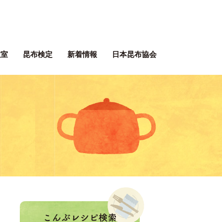
ぶネット 一般社団法人 日本昆
教室
昆布検定
新着情報
日本昆布協会
ぶレシピ
。
！
こんぶレシピ