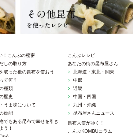
い！こんぶの秘密
こんぶレシピ
だしの取り方
あなたの街の昆布屋さん
を取った後の昆布を使おう
北海道・東北・関東
ット 一般社団法人 日本昆布協会
って何？
中部
の種類
近畿
の歴史
中国・四国
・うま味について
九州・沖縄
の効能
昆布屋さんニュース
物でもある昆布で幸せを引き
昆布大使がゆく！
よう！
こんぶKOMBUコラム
Q&A