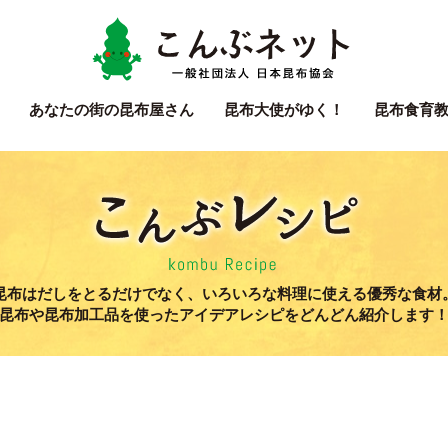
こん
あなたの街の
昆布屋さん
昆布大使
がゆく！
昆布食育
こん
昆布はだしをとるだけでなく、いろいろな料理に使える優秀な食材
昆布や昆布加工品を使ったアイデアレシピをどんどん紹介します