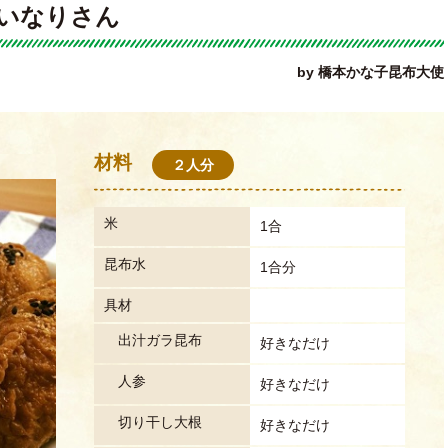
いなりさん
by 橋本かな子昆布大使
材料
２人分
米
1合
昆布水
1合分
具材
出汁ガラ昆布
好きなだけ
人参
好きなだけ
切り干し大根
好きなだけ