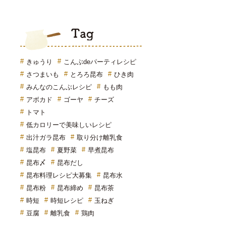
Tag
きゅうり
こんぶdeパーティレシピ
さつまいも
とろろ昆布
ひき肉
みんなのこんぶレシピ
もも肉
アボカド
ゴーヤ
チーズ
トマト
低カロリーで美味しいレシピ
出汁ガラ昆布
取り分け離乳食
塩昆布
夏野菜
早煮昆布
昆布〆
昆布だし
昆布料理レシピ大募集
昆布水
昆布粉
昆布締め
昆布茶
時短
時短レシピ
玉ねぎ
豆腐
離乳食
鶏肉