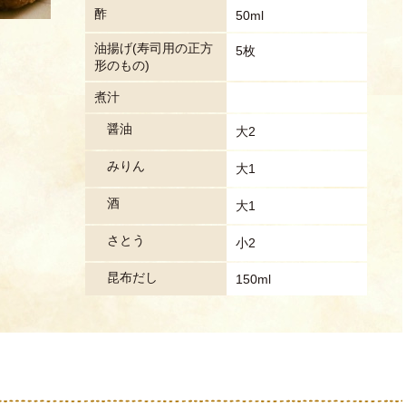
酢
50ml
油揚げ(寿司用の正方
5枚
形のもの)
煮汁
醤油
大2
みりん
大1
酒
大1
さとう
小2
昆布だし
150ml