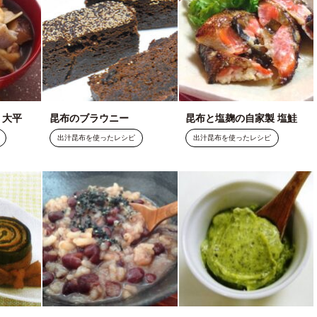
 大平
昆布のブラウニー
昆布と塩麹の自家製 塩鮭
出汁昆布を使ったレシピ
出汁昆布を使ったレシピ