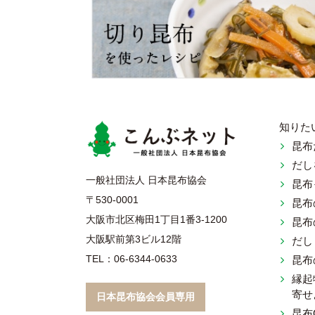
知りた
昆布
だし
こんぶネ
一般社団法人 日本昆布協会
昆布
〒530-0001
昆布
大阪市北区梅田1丁目1番3-1200
昆布
大阪駅前第3ビル12階
だし
TEL：06-6344-0633
昆布
縁起
寄せ
日本昆布協会会員専用
昆布