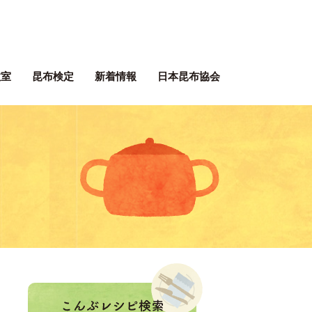
ぶネット 一般社団法人 日本昆
教室
昆布検定
新着情報
日本昆布協会
ぶレシピ
。
！
こんぶレシピ