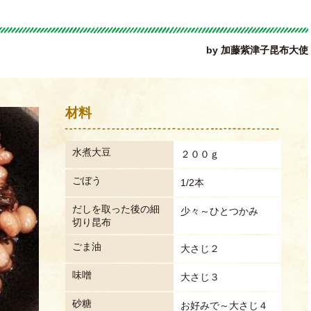
by 加藤紫津子昆布大使
材料
水煮大豆
２００ｇ
ごぼう
1/2本
だしを取った後の細
少々～ひとつかみ
切り昆布
ごま油
大さじ２
味噌
大さじ３
砂糖
お好みで～大さじ４