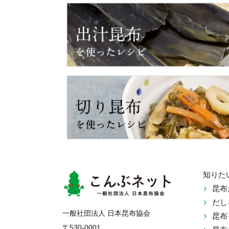
知りた
昆布
だし
こんぶネ
一般社団法人 日本昆布協会
昆布
〒530-0001