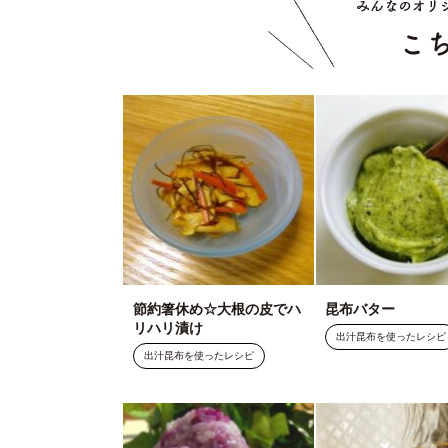
節約箸休め☆大根の皮でハ
昆布バター
リハリ漬け
出汁昆布を使ったレシピ
出汁昆布を使ったレシピ