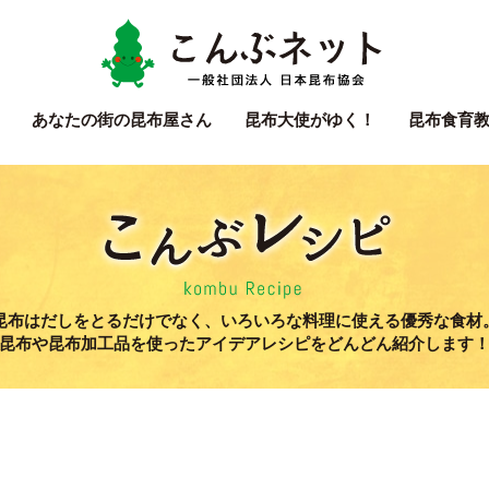
こん
あなたの街の
昆布屋さん
昆布大使
がゆく！
昆布食育
こん
昆布はだしをとるだけでなく、いろいろな料理に使える優秀な食材
昆布や昆布加工品を使ったアイデアレシピをどんどん紹介します