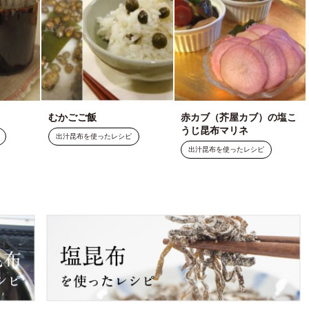
むかごご飯
赤カブ（芥屋カブ）の塩こ
うじ昆布マリネ
出汁昆布を使ったレシピ
出汁昆布を使ったレシピ