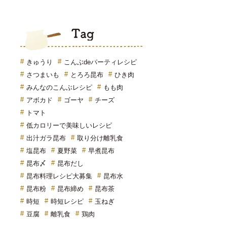
Tag
きゅうり
こんぶdeパーティレシピ
さつまいも
とろろ昆布
ひき肉
みんなのこんぶレシピ
もも肉
アボカド
ゴーヤ
チーズ
トマト
低カロリーで美味しいレシピ
出汁ガラ昆布
取り分け離乳食
塩昆布
夏野菜
早煮昆布
昆布〆
昆布だし
昆布料理レシピ大募集
昆布水
昆布粉
昆布締め
昆布茶
時短
時短レシピ
玉ねぎ
豆腐
離乳食
鶏肉