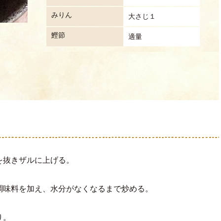
みりん
大さじ１
鰹節
適量
を抜きザルに上げる。
調味料を加え、水分がなくなるまで炒める。
り。