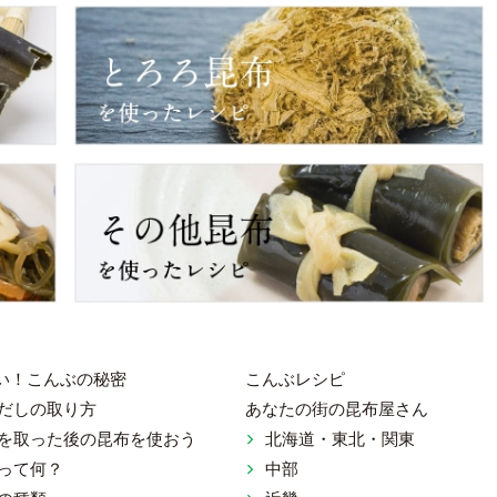
い！こんぶの秘密
こんぶレシピ
だしの取り方
あなたの街の昆布屋さん
を取った後の昆布を使おう
北海道・東北・関東
ット 一般社団法人 日本昆布協会
って何？
中部