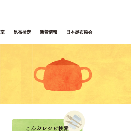
ぶネット 一般社団法人 日本昆
教室
昆布検定
新着情報
日本昆布協会
ぶレシピ
。
！
こんぶレシピ