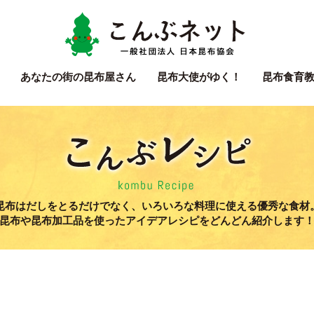
こん
あなたの街の
昆布屋さん
昆布大使
がゆく！
昆布食育
こん
昆布はだしをとるだけでなく、いろいろな料理に使える優秀な食材
昆布や昆布加工品を使ったアイデアレシピをどんどん紹介します