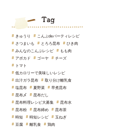
Tag
きゅうり
こんぶdeパーティレシピ
さつまいも
とろろ昆布
ひき肉
みんなのこんぶレシピ
もも肉
アボカド
ゴーヤ
チーズ
トマト
低カロリーで美味しいレシピ
出汁ガラ昆布
取り分け離乳食
塩昆布
夏野菜
早煮昆布
昆布〆
昆布だし
昆布料理レシピ大募集
昆布水
昆布粉
昆布締め
昆布茶
時短
時短レシピ
玉ねぎ
豆腐
離乳食
鶏肉