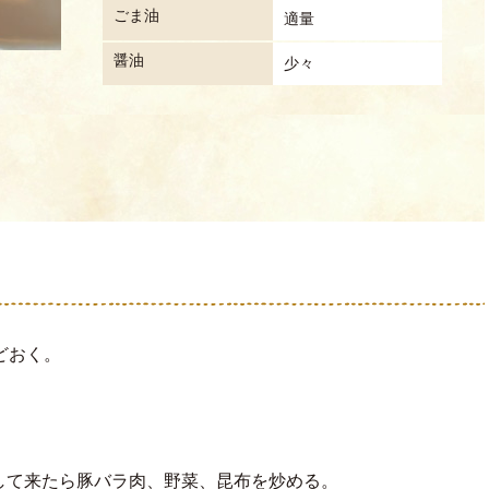
ごま油
適量
醤油
少々
どおく。
して来たら豚バラ肉、野菜、昆布を炒める。