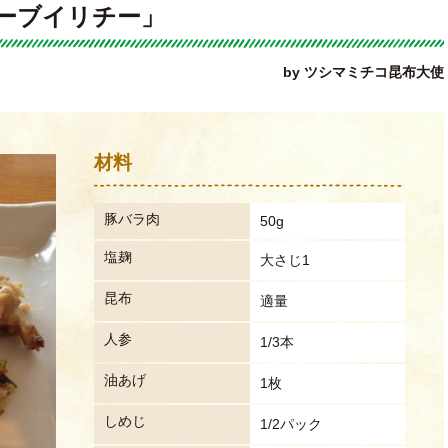
ーブイリチー」
by ツシマミチコ昆布大使
材料
豚バラ肉
50g
塩麹
大さじ1
昆布
適量
人参
1/3本
油あげ
1枚
しめじ
1/2パック