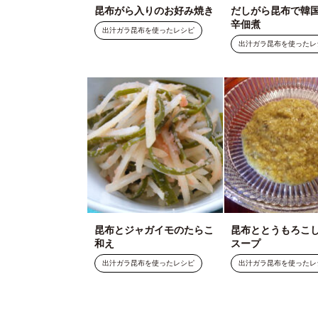
昆布がら入りのお好み焼き
だしがら昆布で韓
辛佃煮
出汁ガラ昆布を使ったレシピ
出汁ガラ昆布を使ったレ
昆布とジャガイモのたらこ
昆布ととうもろこ
和え
スープ
出汁ガラ昆布を使ったレシピ
出汁ガラ昆布を使ったレ