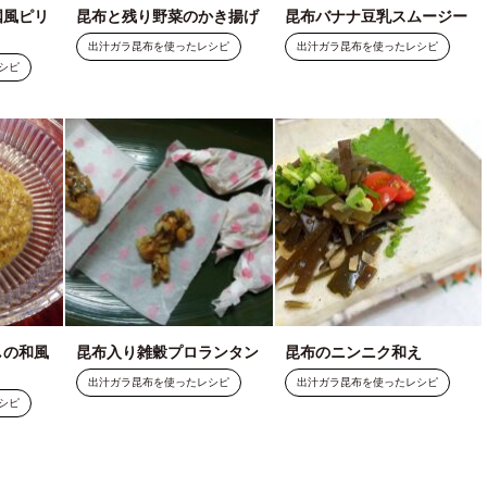
国風ピリ
昆布と残り野菜のかき揚げ
昆布バナナ豆乳スムージー
出汁ガラ昆布を使ったレシピ
出汁ガラ昆布を使ったレシピ
シピ
しの和風
昆布入り雑穀プロランタン
昆布のニンニク和え
出汁ガラ昆布を使ったレシピ
出汁ガラ昆布を使ったレシピ
シピ