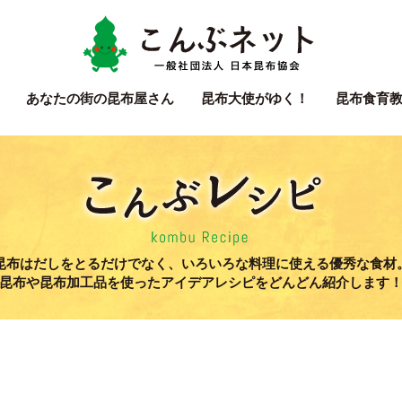
こん
あなたの街の
昆布屋さん
昆布大使
がゆく！
昆布食育
こん
昆布はだしをとるだけでなく、いろいろな料理に使える優秀な食材
昆布や昆布加工品を使ったアイデアレシピをどんどん紹介します