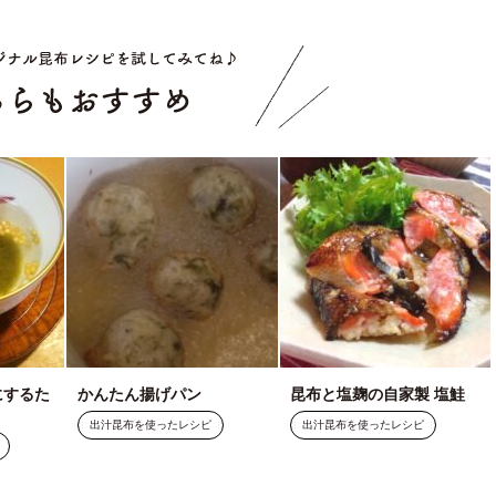
こちらもお
にするた
かんたん揚げパン
昆布と塩麹の自家製 塩鮭
）
出汁昆布を使ったレシピ
出汁昆布を使ったレシピ