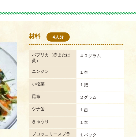
材料
4人分
パプリカ（赤または
４０グラム
黄）
ニンジン
１本
小松菜
１把
昆布
２グラム
ツナ缶
１缶
きゅうり
１本
ブロッコリースプラ
１パック