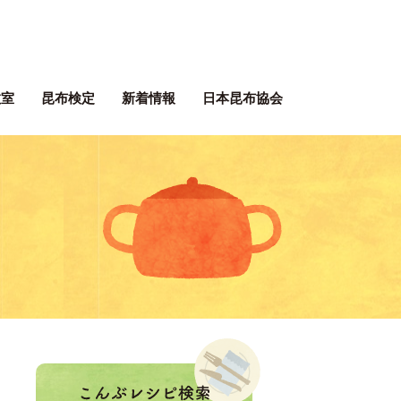
ぶネット 一般社団法人 日本昆
教室
昆布検定
新着情報
日本昆布協会
ぶレシピ
。
！
こんぶレシピ