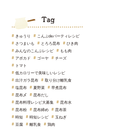
Tag
きゅうり
こんぶdeパーティレシピ
さつまいも
とろろ昆布
ひき肉
みんなのこんぶレシピ
もも肉
アボカド
ゴーヤ
チーズ
トマト
低カロリーで美味しいレシピ
出汁ガラ昆布
取り分け離乳食
塩昆布
夏野菜
早煮昆布
昆布〆
昆布だし
昆布料理レシピ大募集
昆布水
昆布粉
昆布締め
昆布茶
時短
時短レシピ
玉ねぎ
豆腐
離乳食
鶏肉