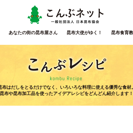
こん
あなたの街の
昆布屋さん
昆布大使
がゆく！
昆布食育
こん
昆布はだしをとるだけでなく、いろいろな料理に使える優秀な食材
昆布や昆布加工品を使ったアイデアレシピをどんどん紹介します