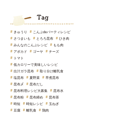
Tag
きゅうり
こんぶdeパーティレシピ
さつまいも
とろろ昆布
ひき肉
みんなのこんぶレシピ
もも肉
アボカド
ゴーヤ
チーズ
トマト
低カロリーで美味しいレシピ
出汁ガラ昆布
取り分け離乳食
塩昆布
夏野菜
早煮昆布
昆布〆
昆布だし
昆布料理レシピ大募集
昆布水
昆布粉
昆布締め
昆布茶
時短
時短レシピ
玉ねぎ
豆腐
離乳食
鶏肉