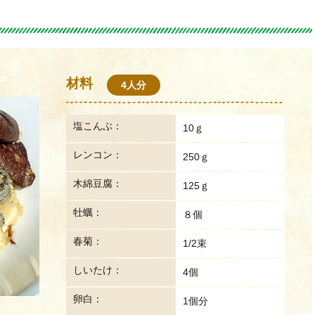
材料
4人分
塩こんぶ：
10ｇ
レンコン：
250ｇ
木綿豆腐：
125ｇ
牡蠣：
８個
春菊：
1/2束
しいたけ：
4個
卵白：
1個分