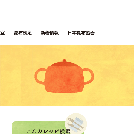
ぶネット 一般社団法人 日本昆
教室
昆布検定
新着情報
日本昆布協会
ぶレシピ
。
！
こんぶレシピ