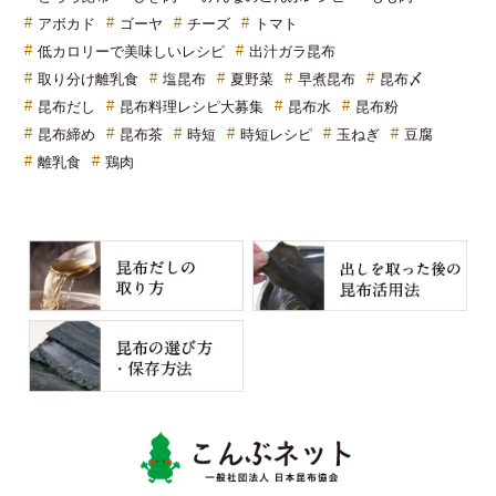
アボカド
ゴーヤ
チーズ
トマト
低カロリーで美味しいレシピ
出汁ガラ昆布
取り分け離乳食
塩昆布
夏野菜
早煮昆布
昆布〆
昆布だし
昆布料理レシピ大募集
昆布水
昆布粉
昆布締め
昆布茶
時短
時短レシピ
玉ねぎ
豆腐
離乳食
鶏肉
こんぶネッ