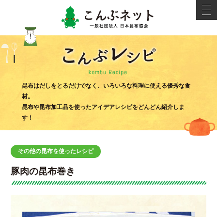
こんぶネ
t
o
g
g
l
e
n
a
v
i
こんぶ
g
昆布はだしをとるだけでなく、いろいろな料理に使える優秀な食
a
材。
t
i
昆布や昆布加工品を使ったアイデアレシピをどんどん紹介しま
o
す！
n
その他の昆布を使ったレシピ
豚肉の昆布巻き