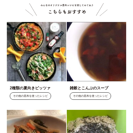
こちら
2種類の夏向きピッツァ
雑穀とこんぶのスープ
その他の昆布を使ったレシピ
その他の昆布を使ったレシピ