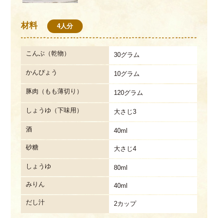
材料
4人分
こんぶ（乾物）
30グラム
かんぴょう
10グラム
豚肉（もも薄切り）
120グラム
しょうゆ（下味用）
大さじ3
酒
40ml
砂糖
大さじ4
しょうゆ
80ml
みりん
40ml
だし汁
2カップ