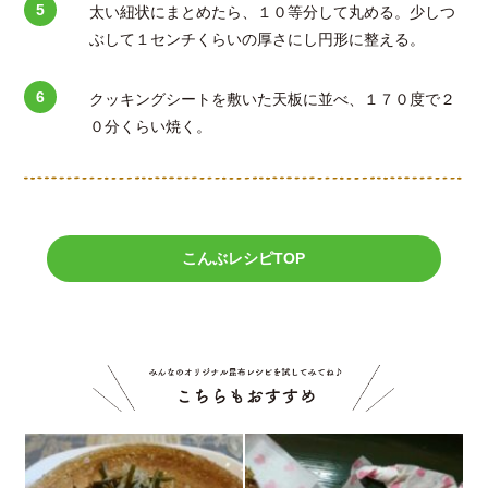
太い紐状にまとめたら、１０等分して丸める。少しつ
ぶして１センチくらいの厚さにし円形に整える。
クッキングシートを敷いた天板に並べ、１７０度で２
０分くらい焼く。
こんぶレシピTOP
こちら