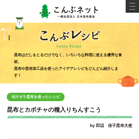
こんぶネ
t
o
g
g
l
e
n
a
v
i
こんぶ
g
昆布はだしをとるだけでなく、いろいろな料理に使える優秀な食
a
材。
t
i
昆布や昆布加工品を使ったアイデアレシピをどんどん紹介しま
o
す！
n
出汁ガラ昆布を使ったレシピ
昆布とカボチャの種入りちんすこう
by 田辺 佳子昆布大使