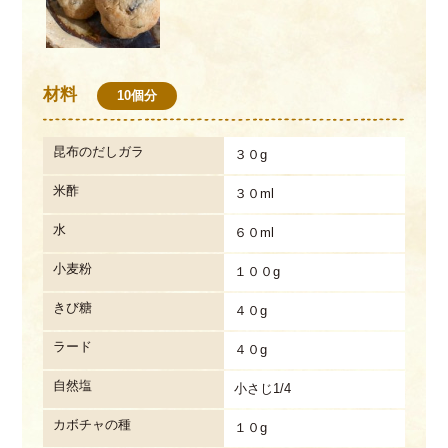
材料
10個分
昆布のだしガラ
３０g
米酢
３０ml
水
６０ml
小麦粉
１００g
きび糖
４０g
ラード
４０g
自然塩
小さじ1/4
カボチャの種
１０g