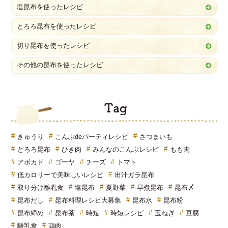
塩昆布を使ったレシピ
とろろ昆布を使ったレシピ
切り昆布を使ったレシピ
その他の昆布を使ったレシピ
T
きゅうり
こんぶdeパーティレシピ
さつまいも
とろろ昆布
ひき肉
みんなのこんぶレシピ
もも肉
アボカド
ゴーヤ
チーズ
トマト
低カロリーで美味しいレシピ
出汁ガラ昆布
取り分け離乳食
塩昆布
夏野菜
早煮昆布
昆布〆
昆布だし
昆布料理レシピ大募集
昆布水
昆布粉
昆布締め
昆布茶
時短
時短レシピ
玉ねぎ
豆腐
離乳食
鶏肉