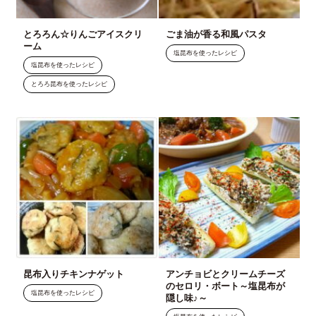
とろろん☆りんごアイスクリ
ごま油が香る和風パスタ
ーム
塩昆布を使ったレシピ
塩昆布を使ったレシピ
とろろ昆布を使ったレシピ
昆布入りチキンナゲット
アンチョビとクリームチーズ
のセロリ・ボート～塩昆布が
塩昆布を使ったレシピ
隠し味♪～