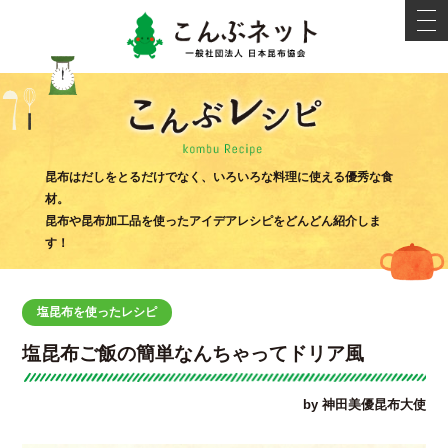
こんぶネ
t
o
g
g
l
e
n
a
v
i
こんぶ
g
昆布はだしをとるだけでなく、いろいろな料理に使える優秀な食
a
材。
t
i
昆布や昆布加工品を使ったアイデアレシピをどんどん紹介しま
o
す！
n
塩昆布を使ったレシピ
塩昆布ご飯の簡単なんちゃってドリア風
by 神田美優昆布大使