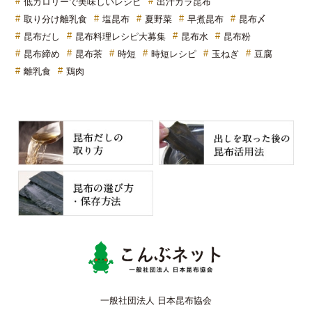
低カロリーで美味しいレシピ
出汁ガラ昆布
取り分け離乳食
塩昆布
夏野菜
早煮昆布
昆布〆
昆布だし
昆布料理レシピ大募集
昆布水
昆布粉
昆布締め
昆布茶
時短
時短レシピ
玉ねぎ
豆腐
離乳食
鶏肉
こんぶネッ
一般社団法人 日本昆布協会