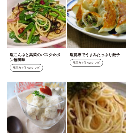
塩こんぶと高菜のパスタ☆ポ
塩昆布でうまみたっぷり餃子
ン酢風味
塩昆布を使ったレシピ
塩昆布を使ったレシピ