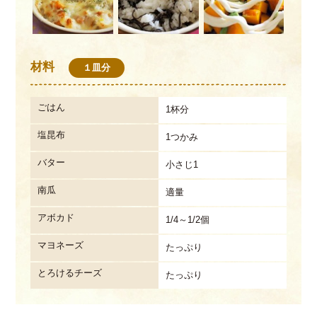
材料
１皿分
ごはん
1杯分
塩昆布
1つかみ
バター
小さじ1
南瓜
適量
アボカド
1/4～1/2個
マヨネーズ
たっぷり
とろけるチーズ
たっぷり