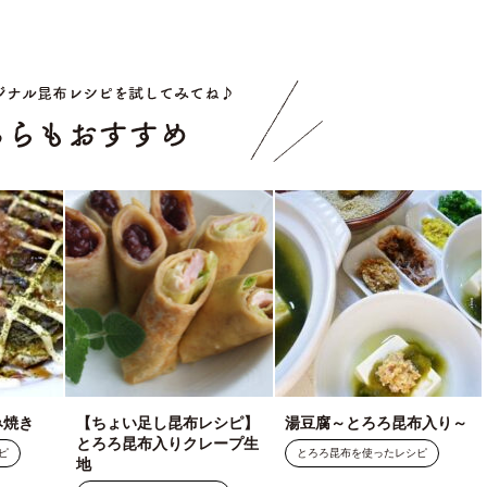
こちらもお
み焼き
【ちょい足し昆布レシピ】
湯豆腐～とろろ昆布入り～
とろろ昆布入りクレープ生
ピ
とろろ昆布を使ったレシピ
地