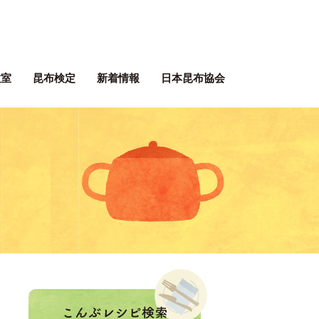
ぶネット 一般社団法人 日本昆
教室
昆布検定
新着情報
日本昆布協会
ぶレシピ
。
！
こんぶレシピ