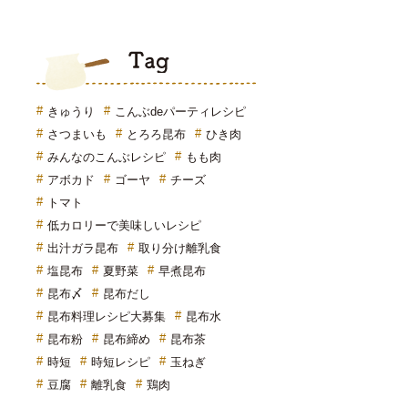
Tag
きゅうり
こんぶdeパーティレシピ
さつまいも
とろろ昆布
ひき肉
みんなのこんぶレシピ
もも肉
アボカド
ゴーヤ
チーズ
トマト
低カロリーで美味しいレシピ
出汁ガラ昆布
取り分け離乳食
塩昆布
夏野菜
早煮昆布
昆布〆
昆布だし
昆布料理レシピ大募集
昆布水
昆布粉
昆布締め
昆布茶
時短
時短レシピ
玉ねぎ
豆腐
離乳食
鶏肉