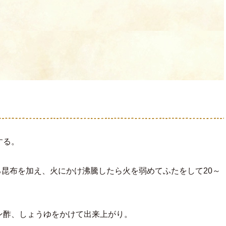
する。
ろ昆布を加え、火にかけ沸騰したら火を弱めてふたをして20～
ン酢、しょうゆをかけて出来上がり。