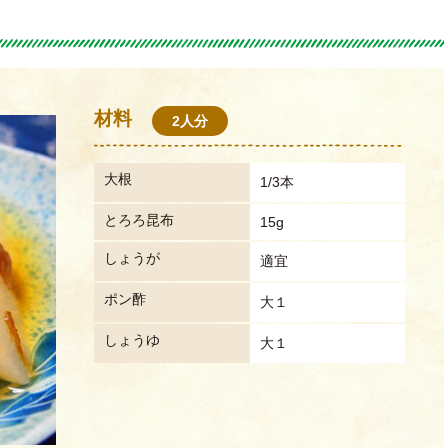
材料
2人分
大根
1/3本
とろろ昆布
15g
しょうが
適宜
ポン酢
大１
しょうゆ
大１