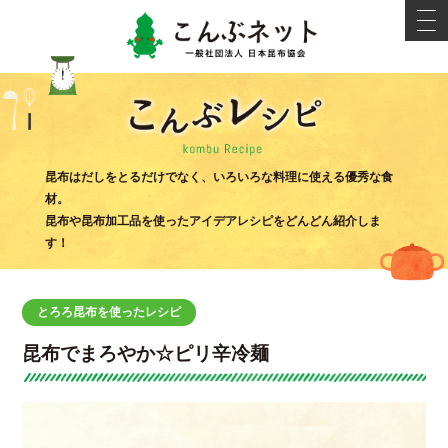
こんぶネ
t
o
g
g
l
e
n
a
v
i
こんぶ
g
昆布はだしをとるだけでなく、いろいろな料理に使える優秀な食
a
材。
t
i
昆布や昆布加工品を使ったアイデアレシピをどんどん紹介しま
o
す！
n
とろろ昆布を使ったレシピ
昆布でまろやか☆ピリ辛冷麺