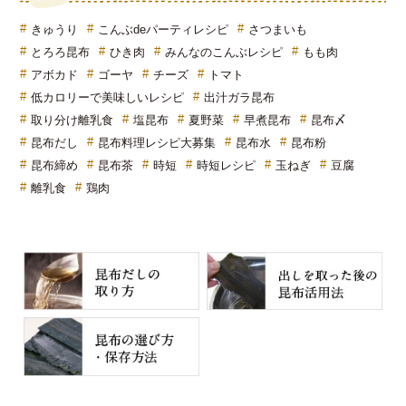
きゅうり
こんぶdeパーティレシピ
さつまいも
とろろ昆布
ひき肉
みんなのこんぶレシピ
もも肉
アボカド
ゴーヤ
チーズ
トマト
低カロリーで美味しいレシピ
出汁ガラ昆布
取り分け離乳食
塩昆布
夏野菜
早煮昆布
昆布〆
昆布だし
昆布料理レシピ大募集
昆布水
昆布粉
昆布締め
昆布茶
時短
時短レシピ
玉ねぎ
豆腐
離乳食
鶏肉