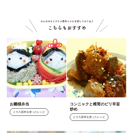
こちら
お雛様弁当
コンニャクと椎茸のピリ辛旨
炒め
とろろ昆布を使ったレシピ
とろろ昆布を使ったレシピ