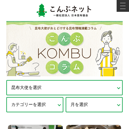
こんぶネ
t
o
g
g
l
e
n
a
v
i
g
a
t
i
o
n