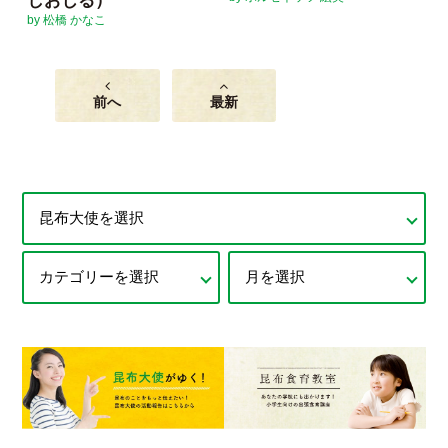
しおじる）
by 松橋 かなこ
前へ
最新