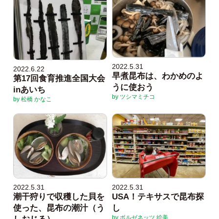
2022.5.31
2022.6.22
早煮昆布は、わかめのよ
第17回食育推進全国大会
うに使おう
inあいち
by ツシマミチコ
by 松橋 かなこ
2022.5.31
2022.5.31
潮干狩りで収穫した貝を
USA！テキサスで昆布探
使った、昆布の潮汁（う
し
by ボルゼネッツ 絵美