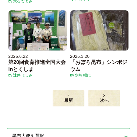
by 大石 ひとみ
2025.6.22
2025.3.20
第20回食育推進全国大会
「おぼろ昆布」シンポジ
inとくしま
ウム
by 辻井 よしみ
by 水嶋 昭代
最新
次へ