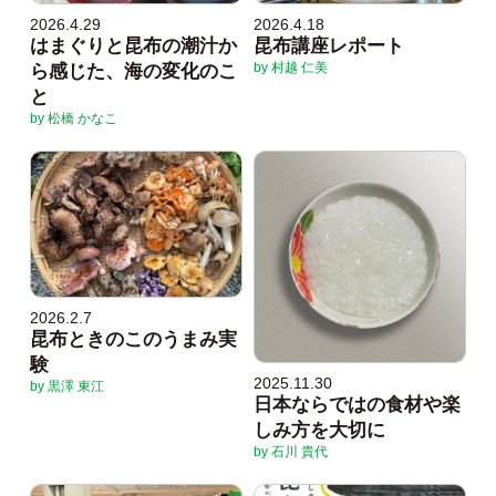
2026.4.29
2026.4.18
はまぐりと昆布の潮汁か
昆布講座レポート
by 村越 仁美
ら感じた、海の変化のこ
と
by 松橋 かなこ
2026.2.7
昆布ときのこのうまみ実
験
2025.11.30
by 黒澤 東江
日本ならではの食材や楽
しみ方を大切に
by 石川 貴代