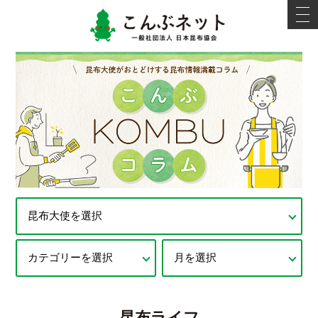
こんぶネ
t
o
g
g
l
e
n
a
v
i
g
a
t
i
o
n
昆布ライフ