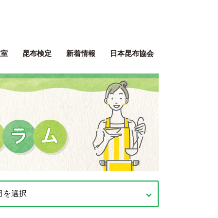
ぶネット 一般社団法人 日本昆
教室
昆布検定
新着情報
日本昆布協会