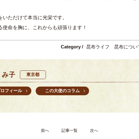
をいただけて本当に光栄です。
る使命を胸に、これからも頑張ります！
Category /
昆布ライフ
昆布について
くみ子
東京都
プロフィール
この大使のコラム
前へ
記事一覧
次へ