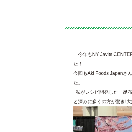
今年もNY Javits CEN
た！
今回もAki Foods J
た。
私がレシピ開発した「昆布ベ
と深みに多くの方が驚き!