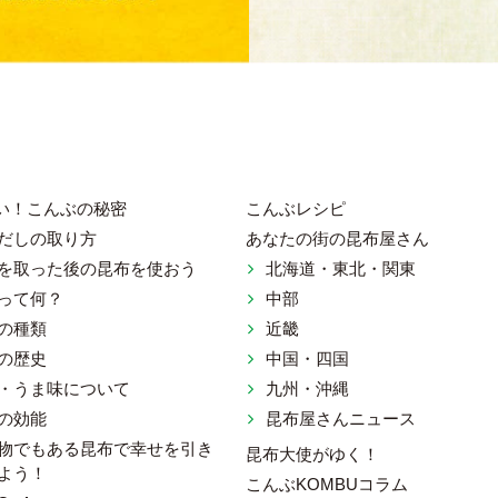
い！こんぶの秘密
こんぶレシピ
だしの取り方
あなたの街の昆布屋さん
を取った後の昆布を使おう
北海道・東北・関東
ット 一般社団法人 日本昆布協会
って何？
中部
の種類
近畿
の歴史
中国・四国
・うま味について
九州・沖縄
の効能
昆布屋さんニュース
物でもある昆布で幸せを引き
昆布大使がゆく！
よう！
こんぶKOMBUコラム