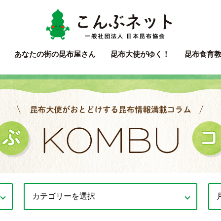
こん
あなたの街の
昆布屋さん
昆布大使
がゆく！
昆布食育