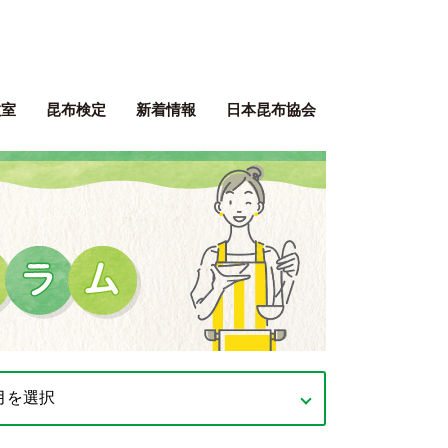
ぶネット 一般社団法人 日本昆
教室
昆布検定
新着情報
日本昆布協会