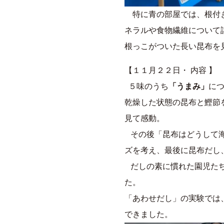
特に青の部屋では、根付き
ネラルや食物繊維について
根っこがついた長い昆布を
【１１月２２日・ 内容 】
５味のうち
「うまみ」
に
乾燥した状態の昆布と鰹節
見て感動。
その後「昆布はどうして海
ズを考え、最後に昆布だし
だしの素に慣れた園児たち
た。
「あわせだし」の実験では
できました。