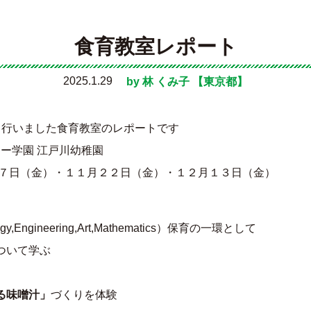
食育教室レポート
2025.1.29
by
林 くみ子
【東京都】
て行いました食育教室のレポートです
リー学園 江戸川幼稚園
月７日（金）・１１月２２日（金）・１２月１３日（金）
ogy,Engineering,Art,Mathematics）保育の一環として
ついて学ぶ
る味噌汁」
づくりを体験