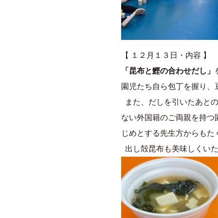
【 １２月１３日・内容 】
「昆布と鰹の合わせだし」
園児たち自ら包丁を握り、
また、だしを引いたあとの
ない外国籍のご両親を持つ
じめとする先生方からもた
出し殻昆布も美味しくいた