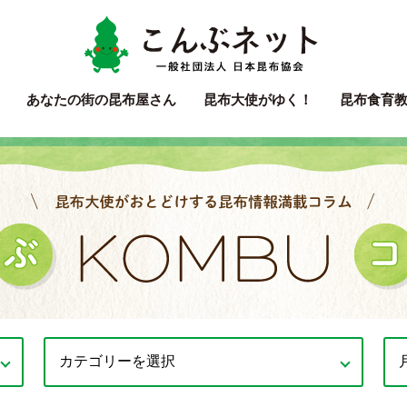
こん
あなたの街の
昆布屋さん
昆布大使
がゆく！
昆布食育