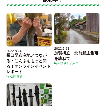
2022.7.21
2022.8.24
加賀橋立 北前船主集落
羅臼昆布産地とつなが
を訪ねて
る・こんぶをもっと知
by がまざわ たかこ
る！オンラインイベント
レポート
by 松田 真枝