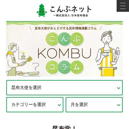
こんぶネ
t
o
g
g
l
e
n
a
v
i
g
a
t
i
o
n
昆布学！