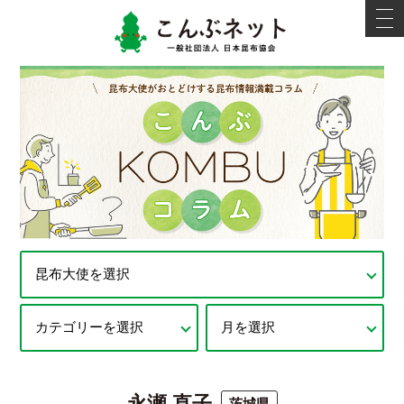
こんぶネ
t
o
g
g
l
e
n
a
v
i
g
a
t
i
o
n
永瀬 直子
茨城県