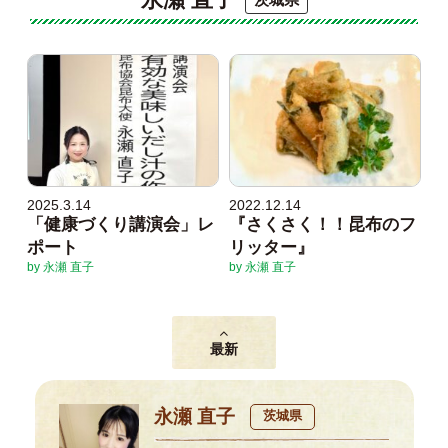
2025.3.14
2022.12.14
「健康づくり講演会」レ
『さくさく！！昆布のフ
ポート
リッター』
by 永瀬 直子
by 永瀬 直子
最新
永瀬 直子
茨城県